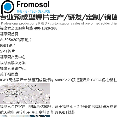
福摩索全国服务热线
400-1826-168
福摩索首页
Au80Sn20锡带锡片
IGBT锡片
SMT焊片
福摩索产品中心
福摩索解决方案
福摩索资讯中心
关于福摩索
IGBT高洁净焊带
涂覆预成型焊片
Au80Sn20预成型焊片
CCGA铜柱/锡
福摩索合作客户回购率高达90%，源于福摩索不断把最前沿焊料研发成
航天航空
医疗电子
军工高科
新能源
IGBT封装